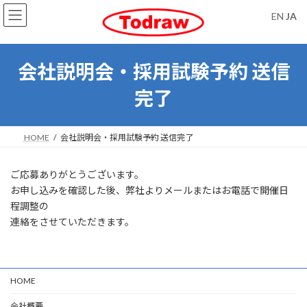
コ
ナ
EN
JA
ン
ビ
テ
ゲ
ン
ー
ツ
シ
会社説明会・採用試験予約 送信
へ
ョ
ス
ン
完了
キ
に
ッ
移
プ
動
HOME
会社説明会・採用試験予約 送信完了
ご応募ありがとうございます。
お申し込みを確認した後、弊社よりメールまたはお電話で開催日
程調整の
連絡をさせていただきます。
HOME
会社概要