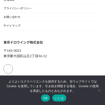
プライバシーポリシー
お問い合わせ
サイトマップ
東京ドロウイング株式会社
〒143-0023
東京都大田区山王2丁目36-12
I
I
I
よりよいエクスペリエンスを提供するため、当ウェブサイトでは
Copyright © Tokyo Drawing Ltd. All Rights Reserved.
S
S
S
O
O
O
Cookie を使用しています。引き続き閲覧する場合、Cookie の使用
9
1
2
を承諾したものとみなされます。
0
4
7
0
0
0
1
0
0
OK
いいえ
1
1
認
認
認
証