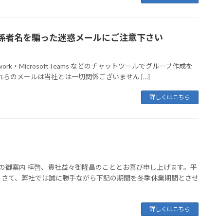
係者名を騙った迷惑メールにご注意下さい
rk・MicrosoftTeams などのチャットツールでグループ作成を
らのメールは当社とは一切関係ございません […]
詳しくはこちら
業の御案内 拝啓、貴社益々御隆昌のこととお喜び申し上げます。平
。さて、弊社では誠に勝手ながら下記の期間を冬季休業期間とさせ
詳しくはこちら