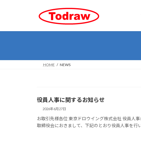
コ
ナ
ン
ビ
テ
ゲ
ン
ー
ツ
シ
へ
ョ
ス
ン
キ
に
ッ
移
HOME
NEWS
プ
動
役員人事に関するお知らせ
2026年6月27日
お取引先様各位 東京ドロウイング株式会社 役員人事
取締役会におきまして、下記のとおり役員人事を行いました