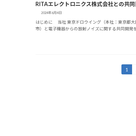
RITAエレクトロニクス株式会社との共
2024年6月4日
はじめに 当社 東京ドロウイング（本社：東京都大
市）と電子機器からの放射ノイズに関する共同開発を行
投
1
固
定
稿
ペ
の
ー
ジ
ペ
ー
ジ