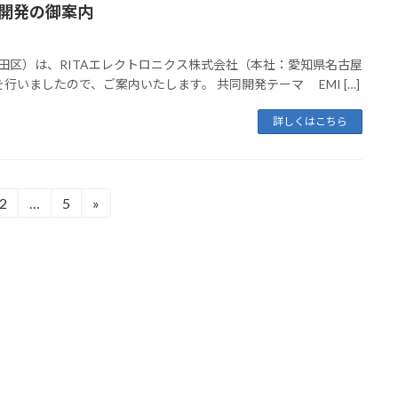
同開発の御案内
田区）は、RITAエレクトロニクス株式会社（本社：愛知県名古屋
いましたので、ご案内いたします。 共同開発テーマ EMI […]
詳しくはこちら
2
…
5
»
固
固
定
定
ペ
ペ
ー
ー
ジ
ジ