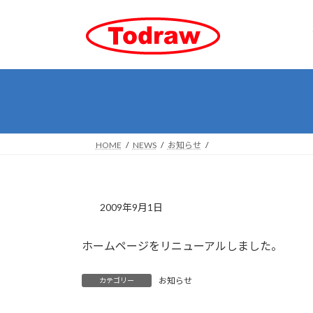
コ
ナ
ン
ビ
テ
ゲ
ン
ー
ツ
シ
へ
ョ
ス
ン
キ
に
ッ
移
HOME
NEWS
お知らせ
プ
動
2009年9月1日
ホームページをリニューアルしました。
お知らせ
カテゴリー